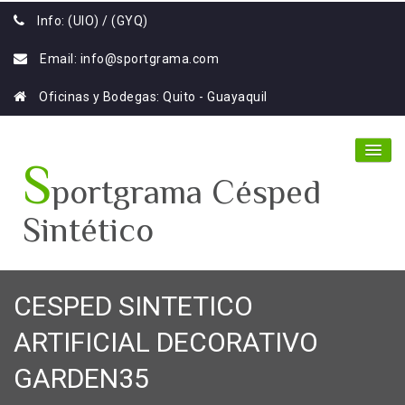
Info: (UIO) / (GYQ)
Email:
info@sportgrama.com
Oficinas y Bodegas: Quito - Guayaquil
S
portgrama Césped
Sintético
Home
CESPED SINTETICO
Nosotros
ARTIFICIAL DECORATIVO
Productos
GARDEN35
Galería