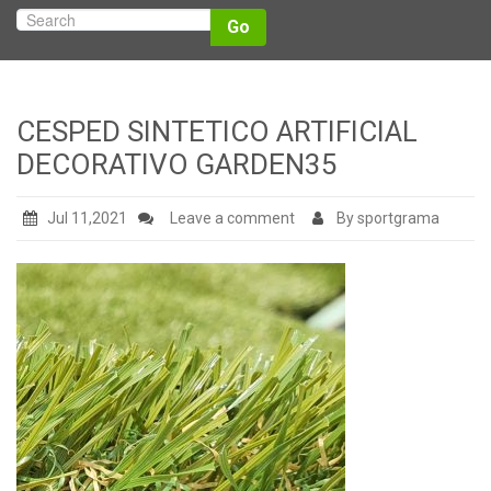
Tienda
Go
Carrito
Contacto
CESPED SINTETICO ARTIFICIAL
DECORATIVO GARDEN35
Jul 11,2021
Leave a comment
By sportgrama