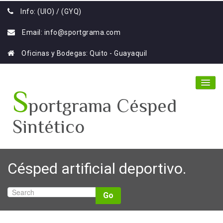
Info: (UIO) / (GYQ)
Email:
info@sportgrama.com
Oficinas y Bodegas: Quito - Guayaquil
S
portgrama Césped
Sintético
Home
Césped artificial deportivo.
Nosotros
Productos
Go
Galería