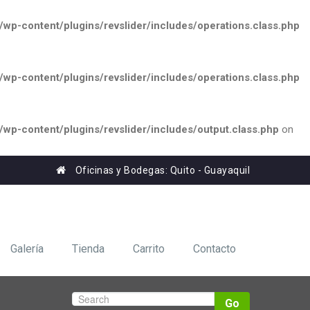
p-content/plugins/revslider/includes/operations.class.php
p-content/plugins/revslider/includes/operations.class.php
p-content/plugins/revslider/includes/output.class.php
on
Oficinas y Bodegas: Quito - Guayaquil
Galería
Tienda
Carrito
Contacto
Go