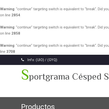
Warning
: "continue" targeting switch is equivalent to "break". Did 
on line
2854
Warning
: "continue" targeting switch is equivalent to "break". Did 
on line
2858
Warning
: "continue" targeting switch is equivalent to "break". Did 
line
3708
Info: (UIO) / (GYQ)
S
portgrama Césped S
Productos