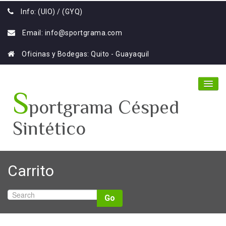
Info: (UIO) / (GYQ)
Email:
info@sportgrama.com
Oficinas y Bodegas: Quito - Guayaquil
S
portgrama Césped
Sintético
Home
Carrito
Nosotros
Productos
Go
Galería