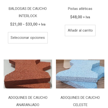
BALDOSAS DE CAUCHO
Pistas atléticas
INTERLOCK
$
48,00
+ Iva
Rango
$
21,00
-
$
33,00
+ Iva
de
Añadir al carrito
Este
precios:
Seleccionar opciones
producto
desde
tiene
$21,00
múltiples
hasta
variantes.
$33,00
Las
opciones
se
pueden
elegir
en
ADOQUINES DE CAUCHO
ADOQUINES DE CAUCHO
la
página
ANARANJADO
CELESTE