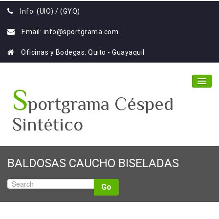
Info: (UIO) / (GYQ)
Email:
info@sportgrama.com
Oficinas y Bodegas: Quito - Guayaquil
S
portgrama Césped
Sintético
Home
BALDOSAS CAUCHO BISELADAS
Nosotros
Go
Productos
Galería