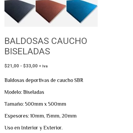
BALDOSAS CAUCHO
BISELADAS
Rango
$
21,00
-
$
33,00
+ Iva
de
Baldosas deportivas de caucho SBR
precios:
desde
Modelo: Biseladas
$21,00
hasta
Tamaño: 500mm x 500mm
$33,00
Espesores:
10mm, 15mm, 20mm
Uso en Interior y Exterior.