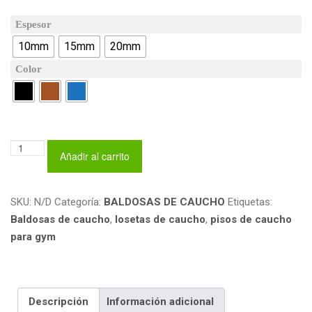
Espesor
10mm
15mm
20mm
Color
BALDOSAS
Añadir al carrito
CAUCHO
BISELADAS
cantidad
SKU:
N/D
Categoría:
BALDOSAS DE CAUCHO
Etiquetas:
Baldosas de caucho
,
losetas de caucho
,
pisos de caucho
para gym
Descripción
Información adicional